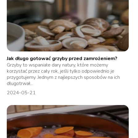
Jak długo gotować grzyby przed zamrożeniem?
Grzyby to wspaniałe dary natury, które możemy
korzystać przez cały rok, jeśli tylko odpowiednio je
przygotujemy. Jednym z najlepszych sposobów na ich
długotrwał...
2024-05-21