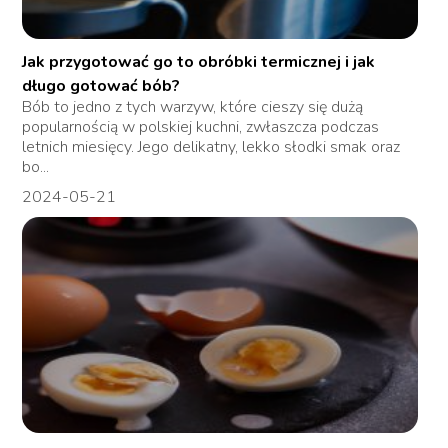
Jak przygotować go to obróbki termicznej i jak
długo gotować bób?
Bób to jedno z tych warzyw, które cieszy się dużą
popularnością w polskiej kuchni, zwłaszcza podczas
letnich miesięcy. Jego delikatny, lekko słodki smak oraz
bo...
2024-05-21