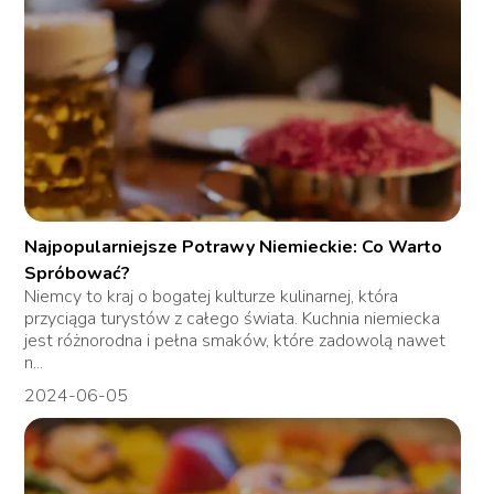
Najpopularniejsze Potrawy Niemieckie: Co Warto
Spróbować?
Niemcy to kraj o bogatej kulturze kulinarnej, która
przyciąga turystów z całego świata. Kuchnia niemiecka
jest różnorodna i pełna smaków, które zadowolą nawet
n...
2024-06-05