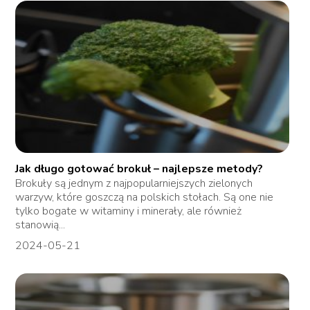
Jak długo gotować brokuł – najlepsze metody?
Brokuły są jednym z najpopularniejszych zielonych
warzyw, które goszczą na polskich stołach. Są one nie
tylko bogate w witaminy i minerały, ale również
stanowią...
2024-05-21