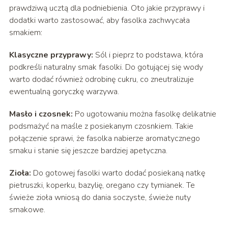
prawdziwą ucztą dla podniebienia. Oto jakie przyprawy i
dodatki warto zastosować, aby fasolka zachwycała
smakiem:
Klasyczne przyprawy:
Sól i pieprz to podstawa, która
podkreśli naturalny smak fasolki. Do gotującej się wody
warto dodać również odrobinę cukru, co zneutralizuje
ewentualną goryczkę warzywa.
Masło i czosnek:
Po ugotowaniu można fasolkę delikatnie
podsmażyć na maśle z posiekanym czosnkiem. Takie
połączenie sprawi, że fasolka nabierze aromatycznego
smaku i stanie się jeszcze bardziej apetyczna.
Zioła:
Do gotowej fasolki warto dodać posiekaną natkę
pietruszki, koperku, bazylię, oregano czy tymianek. Te
świeże zioła wniosą do dania soczyste, świeże nuty
smakowe.