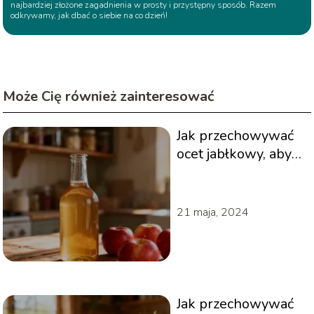
najbardziej złożone zagadnienia w prosty i przystępny sposób. Razem
odkrywamy, jak dbać o siebie na co dzień!
Może Cię również zainteresować
Jak przechowywać
ocet jabłkowy, aby
zachował świeżość?
21 maja, 2024
Jak przechowywać