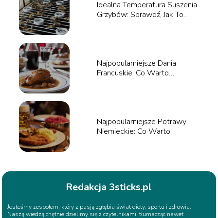
Idealna Temperatura Suszenia
Grzybów: Sprawdź, Jak To
Zrobić!
Najpopularniejsze Dania
Francuskie: Co Warto
Spróbować?
Najpopularniejsze Potrawy
Niemieckie: Co Warto
Spróbować?
Redakcja 3sticks.pl
Jesteśmy zespołem, który z pasją zgłębia świat diety, sportu i zdrowia.
Naszą wiedzą chętnie dzielimy się z czytelnikami, tłumacząc nawet