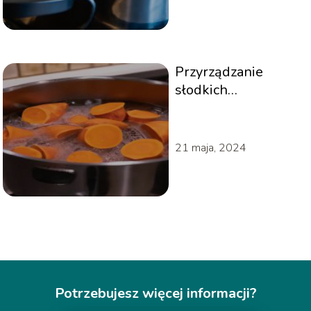
Przyrządzanie
słodkich
ziemniaków – jak
długo gotować
bataty?
21 maja, 2024
Potrzebujesz więcej informacji?