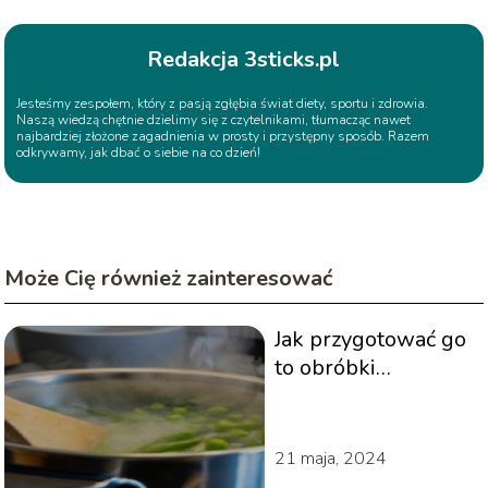
Redakcja 3sticks.pl
Jesteśmy zespołem, który z pasją zgłębia świat diety, sportu i zdrowia.
Naszą wiedzą chętnie dzielimy się z czytelnikami, tłumacząc nawet
najbardziej złożone zagadnienia w prosty i przystępny sposób. Razem
odkrywamy, jak dbać o siebie na co dzień!
Może Cię również zainteresować
Jak przygotować go
to obróbki
termicznej i jak
długo gotować bób?
21 maja, 2024