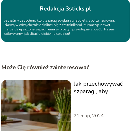
Redakcja 3sticks.pl
Jesteśmy zespołem, który z pasją zgłębia świat diety, sportu i zdrowia.
Naszą wiedzą chętnie dzielimy się z czytelnikami, tłumacząc nawet
najbardziej złożone zagadnienia w prosty i przystępny sposób. Razem
odkrywamy, jak dbać o siebie na co dzień!
Może Cię również zainteresować
Jak przechowywać
szparagi, aby
zachowały
świeżość?
21 maja, 2024