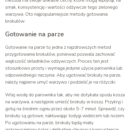
metoda ma swoje unikalne cechy, które mogą wpłynąć na
smak, konsystencję i wartości odżywcze tego zielonego
warzywa. Oto najpopularniejsze metody gotowania
brokułów:
Gotowanie na parze
Gotowanie na parze to jedna z najzdrowszych metod
przygotowania brokułów, ponieważ pozwala zachować
większość składników odżywczych. Proces ten jest
stosunkowo prosty i wymaga jedynie użycia parownika lub
odpowiedniego naczynia. Aby ugotować brokuły na parze,
należy najpierw umyć warzywo i podzielić je na różyczki.
Wlej wodę do parownika tak, aby nie dotykała spodu kosza
na warzywa, a następnie umieść brokuły w koszu. Przykryj i
gotuj na średnim ogniu przez około 5-7 minut. Sprawdź, czy
brokuły są gotowe, nakłuwając łodygi widelcem lub nożem.
Po ugotowaniu na parze, brokuły będą miały
jaskrawozielony kolor i delikatnie chrupiącą konsystencję.