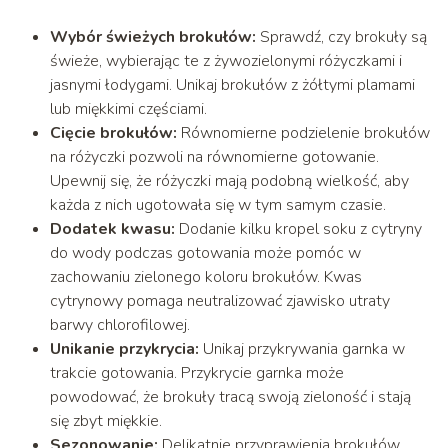
Wybór świeżych brokułów:
Sprawdź, czy brokuły są
świeże, wybierając te z żywozielonymi różyczkami i
jasnymi łodygami. Unikaj brokułów z żółtymi plamami
lub miękkimi częściami.
Cięcie brokułów:
Równomierne podzielenie brokułów
na różyczki pozwoli na równomierne gotowanie.
Upewnij się, że różyczki mają podobną wielkość, aby
każda z nich ugotowała się w tym samym czasie.
Dodatek kwasu:
Dodanie kilku kropel soku z cytryny
do wody podczas gotowania może pomóc w
zachowaniu zielonego koloru brokułów. Kwas
cytrynowy pomaga neutralizować zjawisko utraty
barwy chlorofilowej.
Unikanie przykrycia:
Unikaj przykrywania garnka w
trakcie gotowania. Przykrycie garnka może
powodować, że brokuły tracą swoją zieloność i stają
się zbyt miękkie.
Sezonowanie:
Delikatnie przyprawienia brokułów