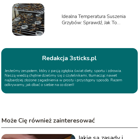
Idealna Temperatura Suszenia
Grzybów: Sprawdź, Jak To
Zrobić!
Redakcja 3sticks.pl
Jesteśmy zespołem, który z pasją zgłębia świat diety, sportu i zdrowia.
Naszą wiedzą chętnie dzielimy się z czytelnikami, tłumacząc nawet
najbardziej złożone zagadnienia w prosty i przystępny sposób. Razem
odkrywamy, jak dbać o siebie na co dzień!
Może Cię również zainteresować
Jakie są zasady i