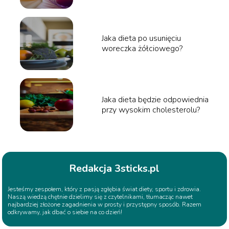
Jaka dieta po usunięciu
woreczka żółciowego?
Jaka dieta będzie odpowiednia
przy wysokim cholesterolu?
Redakcja 3sticks.pl
Jesteśmy zespołem, który z pasją zgłębia świat diety, sportu i zdrowia.
Naszą wiedzą chętnie dzielimy się z czytelnikami, tłumacząc nawet
najbardziej złożone zagadnienia w prosty i przystępny sposób. Razem
odkrywamy, jak dbać o siebie na co dzień!