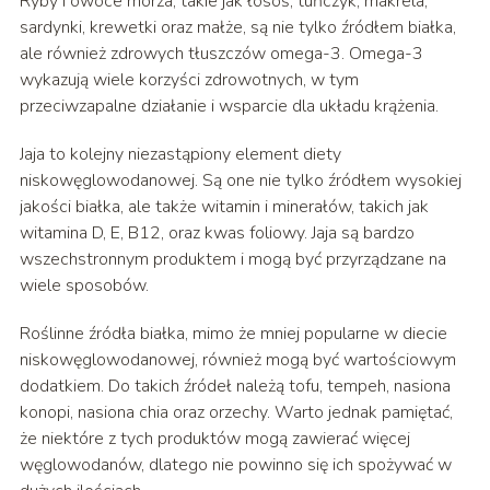
Ryby i owoce morza, takie jak łosoś, tuńczyk, makrela,
sardynki, krewetki oraz małże, są nie tylko źródłem białka,
ale również zdrowych tłuszczów omega-3. Omega-3
wykazują wiele korzyści zdrowotnych, w tym
przeciwzapalne działanie i wsparcie dla układu krążenia.
Jaja to kolejny niezastąpiony element diety
niskowęglowodanowej. Są one nie tylko źródłem wysokiej
jakości białka, ale także witamin i minerałów, takich jak
witamina D, E, B12, oraz kwas foliowy. Jaja są bardzo
wszechstronnym produktem i mogą być przyrządzane na
wiele sposobów.
Roślinne źródła białka, mimo że mniej popularne w diecie
niskowęglowodanowej, również mogą być wartościowym
dodatkiem. Do takich źródeł należą tofu, tempeh, nasiona
konopi, nasiona chia oraz orzechy. Warto jednak pamiętać,
że niektóre z tych produktów mogą zawierać więcej
węglowodanów, dlatego nie powinno się ich spożywać w