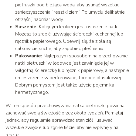
pietruszki pod bieżącą wodą, aby usunąć wszelkie
zanieczyszczenia i resztki ziemi. Po umyciu delikatnie
otrząśnij nadmiar wody.
Suszenie:
Kolejnym krokiem jest osuszenie natki.
Możesz to zrobić, używając ściereczki kuchennej lub
ręcznika papierowego. Upewnij się, że zioła są
całkowicie suche, aby zapobiec pleśnieniu.
Pakowanie:
Najlepszym sposobem na przechowanie
natki pietruszki w lodówce jest zawinięcie jej w
wilgotną ściereczkę lub ręcznik papierowy, a następnie
umieszczenie w perforowanej torebce plastikowej.
Dobrym pomysłem jest także użycie pojemnika
hermetycznego.
W ten sposób przechowywana natka pietruszki powinna
zachować swoją świeżość przez około tydzień. Pamiętaj
jednak, aby regularnie sprawdzać stan ziół i usuwać
wszelkie zwiędłe lub zgniłe liście, aby nie wpłynęły na
resztę.