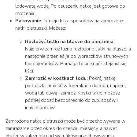
lodowatą wodą. Po osuszeniu natka jest gotowa do
mrożenia.
Pakowanie:
Istnieje kilka sposobów na zamrożenie
natki pietruszki. Możesz:
Rozłożyć listki na blasze do pieczenia:
Najpierw zamroź luźno rozłożone listki na blasze, a
następnie przenieś je do woreczków strunowych
lub pojemników. Pomaga to uniknąć sklejania się
liści.
Zamrozić w kostkach lodu:
Pokrój natkę
pietruszki, umieść w foremkach do lodu, napełnij
wodą lub oliwą i zamroź. Kostki takie możesz
później dodać bezpośrednio do zup, sosów i
innych potraw.
Zamrożona natka pietruszki może być przechowywana w
zamrażarce przez okres do sześciu miesięcy, a nawet
dłużej, w zależności od warunków przechowywania.