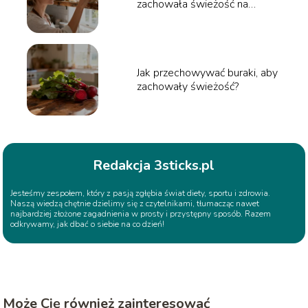
zachowała świeżość na
dłużej?
Jak przechowywać buraki, aby
zachowały świeżość?
Redakcja 3sticks.pl
Jesteśmy zespołem, który z pasją zgłębia świat diety, sportu i zdrowia.
Naszą wiedzą chętnie dzielimy się z czytelnikami, tłumacząc nawet
najbardziej złożone zagadnienia w prosty i przystępny sposób. Razem
odkrywamy, jak dbać o siebie na co dzień!
Może Cię również zainteresować