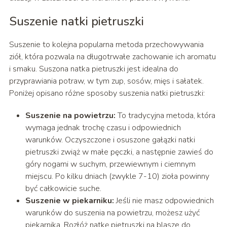
Suszenie natki pietruszki
Suszenie to kolejna popularna metoda przechowywania
ziół, która pozwala na długotrwałe zachowanie ich aromatu
i smaku. Suszona natka pietruszki jest idealna do
przyprawiania potraw, w tym zup, sosów, mięs i sałatek.
Poniżej opisano różne sposoby suszenia natki pietruszki:
Suszenie na powietrzu:
To tradycyjna metoda, która
wymaga jednak trochę czasu i odpowiednich
warunków. Oczyszczone i osuszone gałązki natki
pietruszki zwiąż w małe pęczki, a następnie zawieś do
góry nogami w suchym, przewiewnym i ciemnym
miejscu. Po kilku dniach (zwykle 7-10) zioła powinny
być całkowicie suche.
Suszenie w piekarniku:
Jeśli nie masz odpowiednich
warunków do suszenia na powietrzu, możesz użyć
piekarnika. Rozłóż natkę pietruszki na blasze do