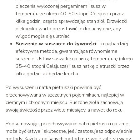
pieczenia wyłożonej pergaminem i susz w
temperaturze około 40-50 stopni Celsjusza przez
kilka godzin, często sprawdzając stan ziół. Drzwiczki
piekarnika warto pozostawić lekko uchylone, aby
wilgoć mogła się ulatniać.
Suszenie w suszarce do żywności:
To najbardziej
efektywna metoda, gwarantująca równomierne
suszenie. Ustaw suszarkę na niską temperaturę (około
35-40 stopni Celsjusza) i susz natkę pietruszki przez
kilka godzin, aż będzie krucha.
Po wysuszeniu natka pietruszki powinna być
przechowywana w szczelnych pojemnikach, najlepiej w
ciemnym i chłodnym miejscu. Suszone zioła zachowują
swoją świeżość przez wiele miesięcy, a nawet do roku.
Podsumowując, przechowywanie natki pietruszki na zimę
może być łatwe i skuteczne, jeśli zastosujesz odpowiednie
metody. Każda z opisanych metod ma swoje zalety i wady,